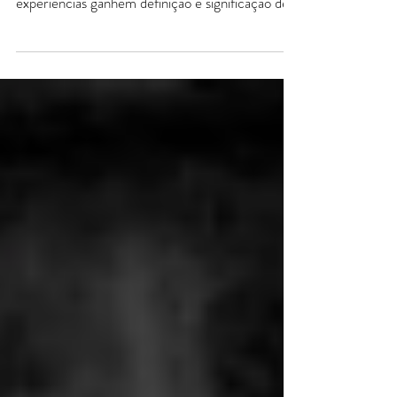
Nós construímos o mundo pela linguagem. É do
funcionamento dela que os eventos e as
experiências ganhem definição e significação de
um...