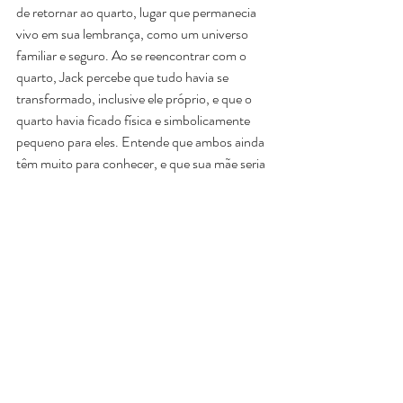
de retornar ao quarto, lugar que permanecia 
vivo em sua lembrança, como um universo 
familiar e seguro. Ao se reencontrar com o 
quarto, Jack percebe que tudo havia se 
transformado, inclusive ele próprio, e que o 
quarto havia ficado física e simbolicamente 
pequeno para eles. Entende que ambos ainda 
têm muito para conhecer, e que sua mãe seria 
sua parceira de viagem, combinando 
exploração e intimidade neste vínculo. Jack 
torna-se capaz de se despedir do antigo 
cenário, confiante e seguro de seguir em 
frente e para isso, convida sua mãe a fazer o 
mesmo movimento, despedindo-se do 
aprisionamento simbólico que o quarto ainda 
representava para ela.
Elisa Duarte, psicóloga, psicoterapeuta 