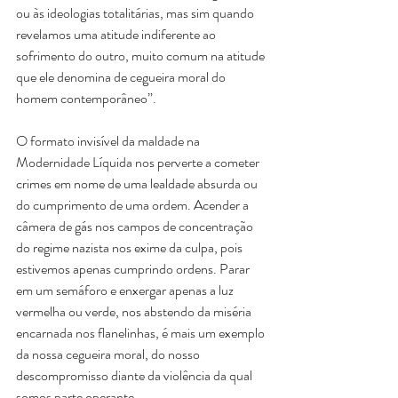
ou às ideologias totalitárias, mas sim quando 
revelamos uma atitude indiferente ao 
sofrimento do outro, muito comum na atitude 
que ele denomina de cegueira moral do 
homem contemporâneo”.
O formato invisível da maldade na 
Modernidade Líquida nos perverte a cometer 
crimes em nome de uma lealdade absurda ou 
do cumprimento de uma ordem. Acender a 
câmera de gás nos campos de concentração 
do regime nazista nos exime da culpa, pois 
estivemos apenas cumprindo ordens. Parar 
em um semáforo e enxergar apenas a luz 
vermelha ou verde, nos abstendo da miséria 
encarnada nos flanelinhas, é mais um exemplo 
da nossa cegueira moral, do nosso 
descompromisso diante da violência da qual 
somos parte operante.