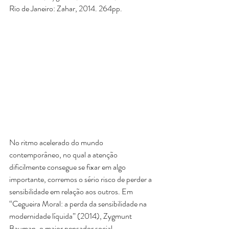
Rio de Janeiro: Zahar, 2014. 264pp.
​No ritmo acelerado do mundo 
contemporâneo, no qual a atenção 
dificilmente consegue se fixar em algo 
importante, corremos o sério risco de perder a 
sensibilidade em relação aos outros. Em 
“Cegueira Moral: a perda da sensibilidade na 
modernidade líquida” (2014), Zygmunt 
Bauman, o maior pensador social 