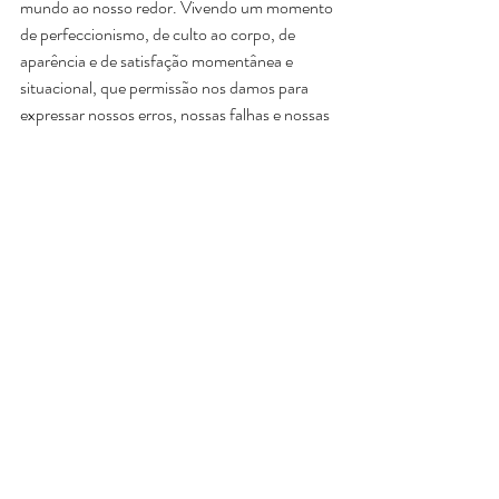
mundo ao nosso redor. Vivendo um momento 
de perfeccionismo, de culto ao corpo, de 
aparência e de satisfação momentânea e 
situacional, que permissão nos damos para 
expressar nossos erros, nossas falhas e nossas 
imperfeições?
Diferentemente da postura habitual de 
transformar encontros verdadeiros em 
amores de bolso, descartados mediante o 
menor vacilo e substituídos por qualquer 
promessa de lucro e satisfação momentânea, 
Bauman apresenta um fio de esperança para a 
humanidade quando nos convoca a refletir 
sobre em que consiste o verdadeiro encontro 
com o Outro.
O Outro é simplesmente quem pode 
encontrar em nós o que nós mesmos 