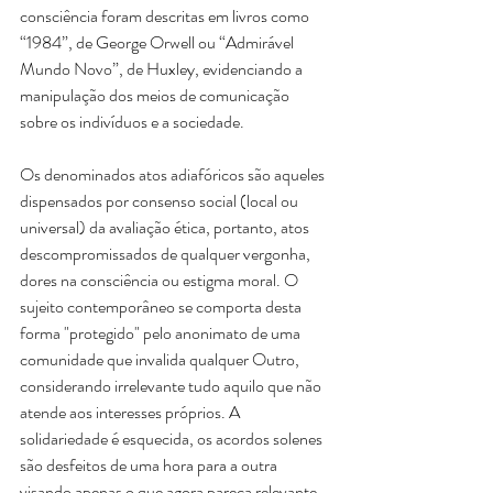
consciência foram descritas em livros como 
“1984”, de George Orwell ou “Admirável 
Mundo Novo”, de Huxley, evidenciando a 
manipulação dos meios de comunicação 
sobre os indivíduos e a sociedade.
Os denominados atos adiafóricos são aqueles 
dispensados por consenso social (local ou 
universal) da avaliação ética, portanto, atos 
descompromissados de qualquer vergonha, 
dores na consciência ou estigma moral. O 
sujeito contemporâneo se comporta desta 
forma "protegido" pelo anonimato de uma 
comunidade que invalida qualquer Outro, 
considerando irrelevante tudo aquilo que não 
atende aos interesses próprios. A 
solidariedade é esquecida, os acordos solenes 
são desfeitos de uma hora para a outra 
visando apenas o que agora pareça relevante. 