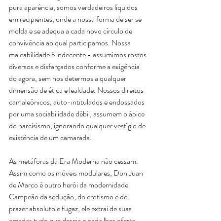
pura aparência, somos verdadeiros líquidos 
em recipientes, onde a nossa forma de ser se 
molda e se adequa a cada novo círculo de 
convivência ao qual participamos. Nossa 
maleabilidade é indecente - assumimos rostos 
diversos e disfarçados conforme a exigência 
do agora, sem nos determos a qualquer 
dimensão de ética e lealdade. Nossos direitos 
camaleônicos, auto-intitulados e endossados 
por uma sociabilidade débil, assumem o ápice 
do narcisismo, ignorando qualquer vestígio de 
existência de um camarada.
As metáforas da Era Moderna não cessam. 
Assim como os móveis modulares, Don Juan 
de Marco é outro herói da modernidade. 
Campeão da sedução, do erotismo e do 
prazer absoluto e fugaz, ele extrai de suas 
amadas tudo que deseja e nada lhes oferta, 