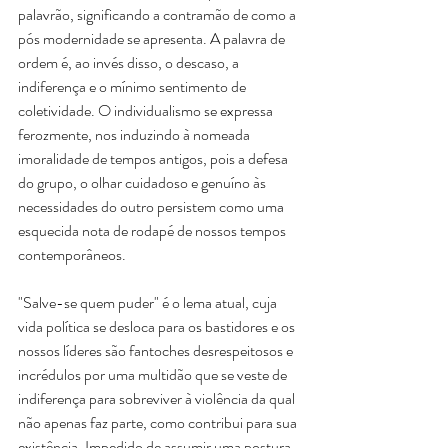
palavrão, significando a contramão de como a 
pós modernidade se apresenta. A palavra de 
ordem é, ao invés disso, o descaso, a 
indiferença e o mínimo sentimento de 
coletividade. O individualismo se expressa 
ferozmente, nos induzindo à nomeada 
imoralidade de tempos antigos, pois a defesa 
do grupo, o olhar cuidadoso e genuíno às 
necessidades do outro persistem como uma 
esquecida nota de rodapé de nossos tempos 
contemporâneos.
"Salve-se quem puder" é o lema atual, cuja 
vida política se desloca para os bastidores e os 
nossos líderes são fantoches desrespeitosos e 
incrédulos por uma multidão que se veste de 
indiferença para sobreviver à violência da qual 
não apenas faz parte, como contribui para sua 
existência. Impedido de assumir uma postura 