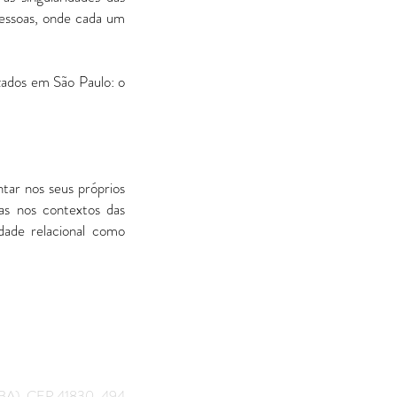
pessoas, onde cada um
zados em São Paulo: o
tar nos seus próprios
nas nos contextos das
idade relacional como
or (BA), CEP 41830-494