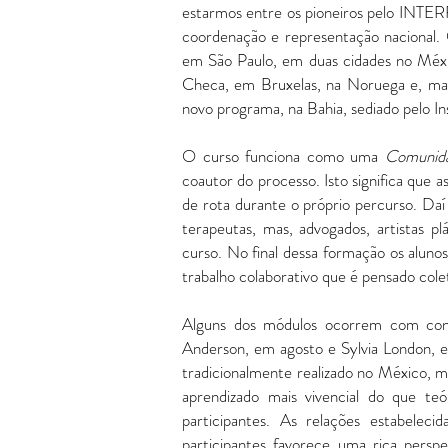
estarmos entre os pioneiros pelo INT
coordenação e representação nacional.
em São Paulo, em duas cidades no Méxi
Checa, em Bruxelas, na Noruega e, ma
novo programa, na Bahia, sediado pelo I
O curso funciona como uma
Comunida
coautor do processo. Isto significa que a
de rota durante o próprio percurso. Daí
terapeutas, mas, advogados, artistas pl
curso. No final dessa formação os alun
trabalho colaborativo que é pensado col
Alguns dos módulos ocorrem com conv
Anderson, em agosto e Sylvia London, e
tradicionalmente realizado no México, m
aprendizado mais vivencial do que te
participantes. As relações estabelec
participantes favorece uma rica pers