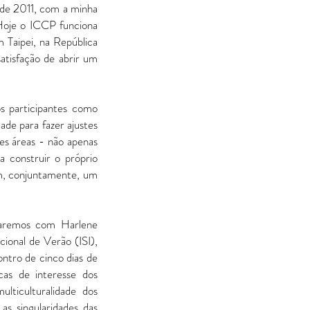
de 2011, com a minha
Hoje o ICCP funciona
Taipei, na República
tisfação de abrir um
s participantes como
dade para fazer ajustes
es áreas - não apenas
a construir o próprio
em, conjuntamente, um
taremos com Harlene
ional de Verão (ISI),
ntro de cinco dias de
cas de interesse dos
lticulturalidade dos
s singularidades das