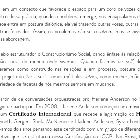
am em um contexto que favorece o espaço para um coro de vozes q
ntro dessa prática, quando o problema emerge, nos encapsulamos d
 entra em postura dialógica, ela vai trazendo outras vozes, outras 
 é transformador. Assim, os problemas não se
resolvem
, mas se
dis
ssa abordagem.
eixo estruturador o Construcionismo Social, dando ênfase às relaç
rução social do mundo onde vivemos. Quando falamos de
self
, d
deramos como construído nas relações e em processo, postura c
 projeto do “vir a ser”, somos múltiplos
selvies
, como mulher, mãe, 
 variedade de facetas de nós mesmos sempre em mudança.
rtir de de conversações orquestradas pro Harlene Anderson no I
vilégio de participar. Em 2008, Harlene Anderson começou um movi
m um
que recebe a legitimação do
Certificado Internacional
H
enneth Gergen, Sheila McNamee e Harlene Anderson, Sylvia Lond
vamos dois anos pensando este certificado com um grupo de diferent
tivo que se estruturou nessa Certificação do ICCP. No Brasil, t