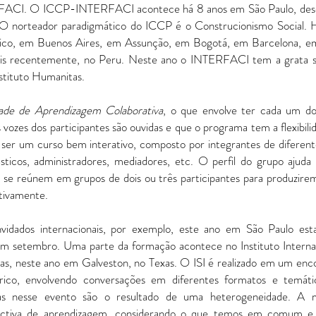
ERFACI. O ICCP-INTERFACI acontece há 8 anos em São Paulo, des
 O norteador paradigmático do ICCP é o Construcionismo Social. 
co, em Buenos Aires, em Assunção, em Bogotá, em Barcelona, em 
is recentemente, no Peru. Neste ano o INTERFACI tem a grata sa
nstituto Humanitas.
de de Aprendizagem Colaborativa
, o que envolve ter cada um do
s vozes dos participantes são ouvidas e que o programa tem a flexibili
 ser um curso bem interativo, composto por integrantes de diferent
ásticos, administradores, mediadores, etc. O perfil do grupo ajuda 
os se reúnem em grupos de dois ou três participantes para produzir
etivamente.
idados internacionais, por exemplo, este ano em São Paulo es
m setembro. Uma parte da formação acontece no Instituto Internac
as, neste ano em Galveston, no Texas. O ISI é realizado em um enco
órico, envolvendo conversações em diferentes formatos e temáti
idas nesse evento são o resultado de uma heterogeneidade. A mu
pectiva de aprendizagem, considerando o que temos em comum e a