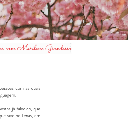
s com Marilene Grandesso
pessoas com as quais
inguagem.
estre já falecido, que
que vive no Texas, em