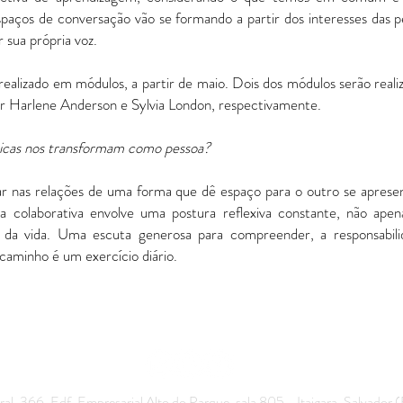
spaços de conversação vão se formando a partir dos interesses das 
r sua própria voz.
izado em módulos, a partir de maio. Dois dos módulos serão reali
por Harlene Anderson e Sylvia London, respectivamente.
gicas nos transformam como pessoa?
ar nas relações de uma forma que dê espaço para o outro se apresen
da colaborativa envolve uma postura reflexiva constante, não ape
ano da vida. Uma escuta generosa para compreender, a responsabil
caminho é um exercício diário.
ral, 366, Edf. Empresarial Alto do Parque, sala 805 - Itaigara, Salvad